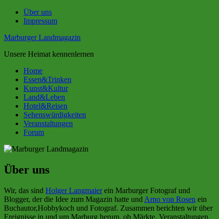
Zum
Über uns
Inhalt
Impressum
springen
Marburger Landmagazin
Unsere Heimat kennenlernen
Home
Essen&Trinken
Kunst&Kultur
Land&Leben
Hotel&Reisen
Sehenswürdigkeiten
Veranstaltungen
Forum
Über uns
Wir, das sind
Holger Langmaier
ein Marburger Fotograf und
Blogger, der die Idee zum Magazin hatte und
Arno von Rosen
ein
Buchautor,Hobbykoch und Fotograf. Zusammen berichten wir über
Ereignisse in und um Marburg herum, ob Märkte, Veranstaltungen,