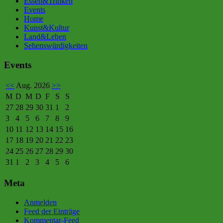
Essen&Trinken
Events
Home
Kunst&Kultur
Land&Leben
Sehenswürdigkeiten
Events
<<
Aug. 2026
>>
M
D
M
D
F
S
S
27
28
29
30
31
1
2
3
4
5
6
7
8
9
10
11
12
13
14
15
16
17
18
19
20
21
22
23
24
25
26
27
28
29
30
31
1
2
3
4
5
6
Meta
Anmelden
Feed der Einträge
Kommentar-Feed